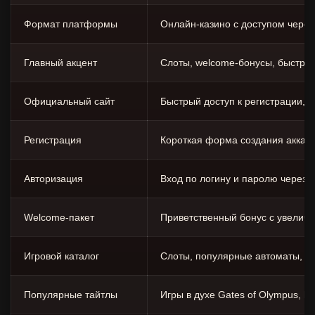
Формат платформы
Онлайн-казино с доступом чере
Главный акцент
Слоты, welcome-бонусы, быстры
Официальный сайт
Быстрый доступ к регистрации, и
Регистрация
Короткая форма создания аккаун
Авторизация
Вход по логину и паролю через 
Welcome-пакет
Приветственный бонус с увелич
Игровой каталог
Слоты, популярные автоматы, н
Популярные тайтлы
Игры в духе Gates of Olympus, h