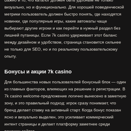
Важно и то, что каталог должен быть удобным не только
визуально, но и функционально. Для хорошей поведенческой
метрики пользователь должен быстро понять, где находятся
новинки, где популярные игры, какие автоматы чаще
выбирают другие игроки и как перейти в нужный раздел без
лишней путаницы. Если 7k casino удерживает этот баланс
между дизайном и удобством, страница становится сильнее
не только для SEO, но и по реальному пользовательскому
опыту.
Бонусы и акции 7k casino
Для большинства новых пользователей бонусный блок — один
из главных факторов, влияющих на решение о регистрации. В
7k casino welcome-предложение логично вынесено в заметную
зону, и это правильный подход: игрок сразу понимает, что
бренд делает ставку на активный старт. Когда бонус показан
ясно и визуально выделен, это усиливает коммерческий
интент страницы и делает платформу заметнее среди