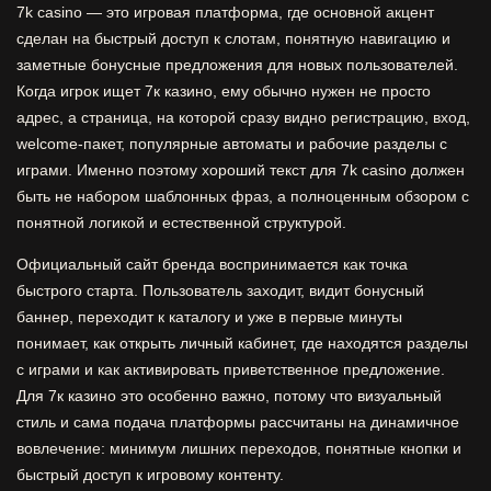
7k casino — это игровая платформа, где основной акцент
сделан на быстрый доступ к слотам, понятную навигацию и
заметные бонусные предложения для новых пользователей.
Когда игрок ищет 7к казино, ему обычно нужен не просто
адрес, а страница, на которой сразу видно регистрацию, вход,
welcome-пакет, популярные автоматы и рабочие разделы с
играми. Именно поэтому хороший текст для 7k casino должен
быть не набором шаблонных фраз, а полноценным обзором с
понятной логикой и естественной структурой.
Официальный сайт бренда воспринимается как точка
быстрого старта. Пользователь заходит, видит бонусный
баннер, переходит к каталогу и уже в первые минуты
понимает, как открыть личный кабинет, где находятся разделы
с играми и как активировать приветственное предложение.
Для 7к казино это особенно важно, потому что визуальный
стиль и сама подача платформы рассчитаны на динамичное
вовлечение: минимум лишних переходов, понятные кнопки и
быстрый доступ к игровому контенту.