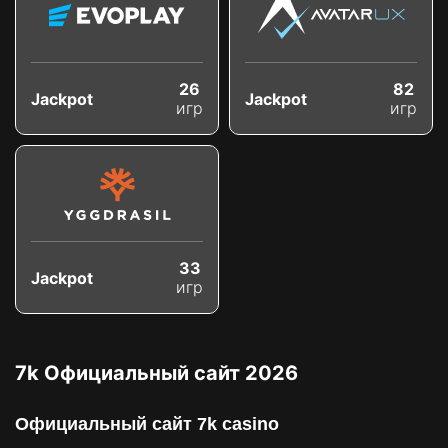
26
82
Jackpot
Jackpot
игр
игр
33
Jackpot
игр
7k Официальный сайт 2026
Официальный сайт 7k casino