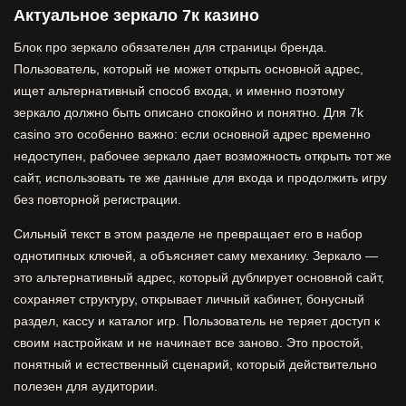
Актуальное зеркало 7к казино
Блок про зеркало обязателен для страницы бренда.
Пользователь, который не может открыть основной адрес,
ищет альтернативный способ входа, и именно поэтому
зеркало должно быть описано спокойно и понятно. Для 7k
casino это особенно важно: если основной адрес временно
недоступен, рабочее зеркало дает возможность открыть тот же
сайт, использовать те же данные для входа и продолжить игру
без повторной регистрации.
Сильный текст в этом разделе не превращает его в набор
однотипных ключей, а объясняет саму механику. Зеркало —
это альтернативный адрес, который дублирует основной сайт,
сохраняет структуру, открывает личный кабинет, бонусный
раздел, кассу и каталог игр. Пользователь не теряет доступ к
своим настройкам и не начинает все заново. Это простой,
понятный и естественный сценарий, который действительно
полезен для аудитории.