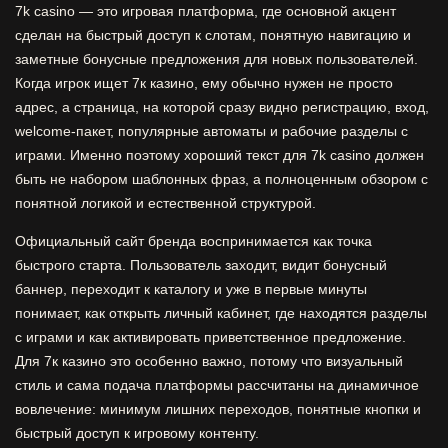
7k casino — это игровая платформа, где основной акцент
сделан на быстрый доступ к слотам, понятную навигацию и
заметные бонусные предложения для новых пользователей.
Когда игрок ищет 7к казино, ему обычно нужен не просто
адрес, а страница, на которой сразу видно регистрацию, вход,
welcome-пакет, популярные автоматы и рабочие разделы с
играми. Именно поэтому хороший текст для 7k casino должен
быть не набором шаблонных фраз, а полноценным обзором с
понятной логикой и естественной структурой.
Официальный сайт бренда воспринимается как точка
быстрого старта. Пользователь заходит, видит бонусный
баннер, переходит к каталогу и уже в первые минуты
понимает, как открыть личный кабинет, где находятся разделы
с играми и как активировать приветственное предложение.
Для 7к казино это особенно важно, потому что визуальный
стиль и сама подача платформы рассчитаны на динамичное
вовлечение: минимум лишних переходов, понятные кнопки и
быстрый доступ к игровому контенту.