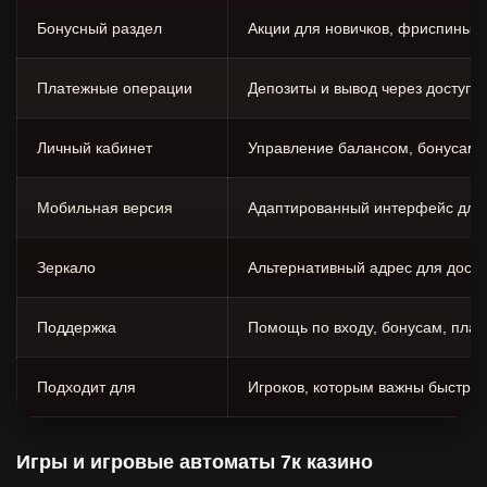
Бонусный раздел
Акции для новичков, фриспины,
Платежные операции
Депозиты и вывод через доступн
Личный кабинет
Управление балансом, бонусами
Мобильная версия
Адаптированный интерфейс для
Зеркало
Альтернативный адрес для дост
Поддержка
Помощь по входу, бонусам, плат
Подходит для
Игроков, которым важны быстрый
Игры и игровые автоматы 7к казино