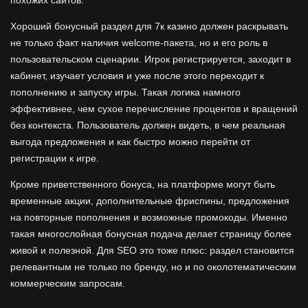
похожих сайтов.
Хороший бонусный раздел для 7к казино должен раскрывать
не только факт наличия welcome-пакета, но и его роль в
пользовательском сценарии. Игрок регистрируется, заходит в
кабинет, изучает условия и уже после этого переходит к
пополнению и запуску игры. Такая логика намного
эффективнее, чем сухое перечисление процентов и вращений
без контекста. Пользователь должен видеть, в чем реальная
выгода предложения и как быстро можно перейти от
регистрации к игре.
Кроме приветственного бонуса, на платформе могут быть
временные акции, дополнительные фриспины, предложения
на повторные пополнения и возможные промокоды. Именно
такая многослойная бонусная подача делает страницу более
живой и полезной. Для SEO это тоже плюс: раздел становится
релевантным не только по бренду, но и по околотематическим
коммерческим запросам.