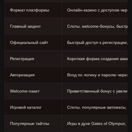
Формат платформы
Онлайн-казино с доступом чере
Главный акцент
Слоты, welcome-бонусы, быстры
Официальный сайт
Быстрый доступ к регистрации, и
Регистрация
Короткая форма создания аккаун
Авторизация
Вход по логину и паролю через 
Welcome-пакет
Приветственный бонус с увелич
Игровой каталог
Слоты, популярные автоматы, н
Популярные тайтлы
Игры в духе Gates of Olympus, h