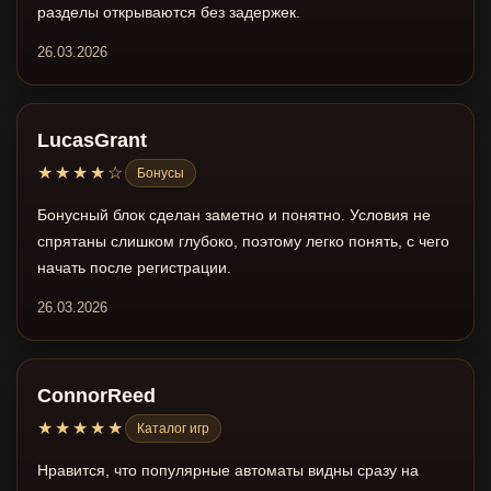
разделы открываются без задержек.
26.03.2026
LucasGrant
★★★★☆
Бонусы
Бонусный блок сделан заметно и понятно. Условия не
спрятаны слишком глубоко, поэтому легко понять, с чего
начать после регистрации.
26.03.2026
ConnorReed
★★★★★
Каталог игр
Нравится, что популярные автоматы видны сразу на