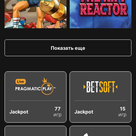
Показать еще
77
15
Jackpot
Jackpot
игр
игр