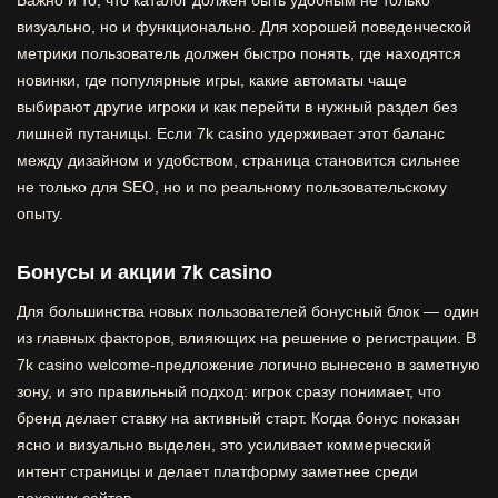
Важно и то, что каталог должен быть удобным не только
визуально, но и функционально. Для хорошей поведенческой
метрики пользователь должен быстро понять, где находятся
новинки, где популярные игры, какие автоматы чаще
выбирают другие игроки и как перейти в нужный раздел без
лишней путаницы. Если 7k casino удерживает этот баланс
между дизайном и удобством, страница становится сильнее
не только для SEO, но и по реальному пользовательскому
опыту.
Бонусы и акции 7k casino
Для большинства новых пользователей бонусный блок — один
из главных факторов, влияющих на решение о регистрации. В
7k casino welcome-предложение логично вынесено в заметную
зону, и это правильный подход: игрок сразу понимает, что
бренд делает ставку на активный старт. Когда бонус показан
ясно и визуально выделен, это усиливает коммерческий
интент страницы и делает платформу заметнее среди