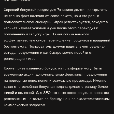
похожих сайтов.
Хороший бонусный раздел для 7к казино должен раскрывать
не только факт наличия welcome-пакета, но и его роль в
пользовательском сценарии. Игрок регистрируется, заходит в
кабинет, изучает условия и уже после этого переходит к
пополнению и запуску игры. Такая логика намного
эффективнее, чем сухое перечисление процентов и вращений
без контекста. Пользователь должен видеть, в чем реальная
выгода предложения и как быстро можно перейти от
регистрации к игре.
Кроме приветственного бонуса, на платформе могут быть
временные акции, дополнительные фриспины, предложения
на повторные пополнения и возможные промокоды. Именно
такая многослойная бонусная подача делает страницу более
живой и полезной. Для SEO это тоже плюс: раздел становится
релевантным не только по бренду, но и по околотематическим
коммерческим запросам.