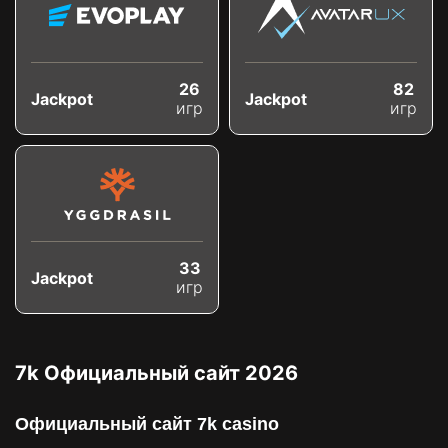
26
82
Jackpot
Jackpot
игр
игр
33
Jackpot
игр
7k Официальный сайт 2026
Официальный сайт 7k casino