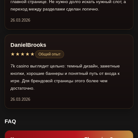
главной странице. Не нужно долго искать нужный слот, а
переход между разделами сделан логично.
26.03.2026
DanielBrooks
★★★★★
Общий опыт
7k casino выглядит цельно: темный дизайн, заметные
кнопки, хорошие баннеры и понятный путь от входа к
игре. Для брендовой страницы этого более чем
достаточно.
26.03.2026
FAQ