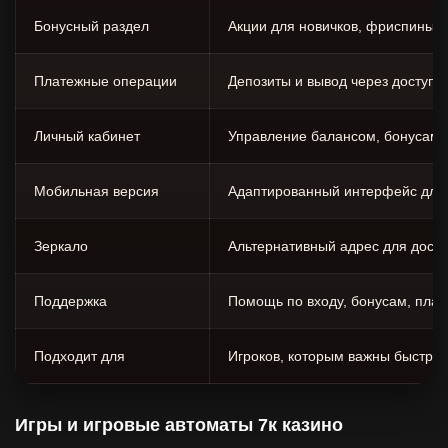
Бонусный раздел
Акции для новичков, фриспины,
Платежные операции
Депозиты и вывод через доступн
Личный кабинет
Управление балансом, бонусами
Мобильная версия
Адаптированный интерфейс для
Зеркало
Альтернативный адрес для дост
Поддержка
Помощь по входу, бонусам, плат
Подходит для
Игроков, которым важны быстрый
Игры и игровые автоматы 7к казино