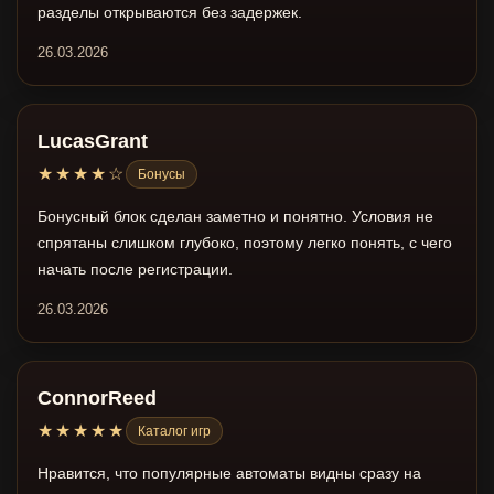
разделы открываются без задержек.
26.03.2026
LucasGrant
★★★★☆
Бонусы
Бонусный блок сделан заметно и понятно. Условия не
спрятаны слишком глубоко, поэтому легко понять, с чего
начать после регистрации.
26.03.2026
ConnorReed
★★★★★
Каталог игр
Нравится, что популярные автоматы видны сразу на