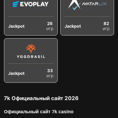
26
82
Jackpot
Jackpot
игр
игр
33
Jackpot
игр
7k Официальный сайт 2026
Официальный сайт 7k casino