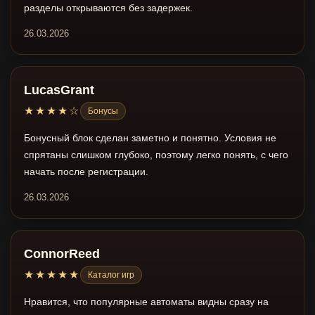
разделы открываются без задержек.
26.03.2026
LucasGrant
★★★★☆
Бонусы
Бонусный блок сделан заметно и понятно. Условия не
спрятаны слишком глубоко, поэтому легко понять, с чего
начать после регистрации.
26.03.2026
ConnorReed
★★★★★
Каталог игр
Нравится, что популярные автоматы видны сразу на