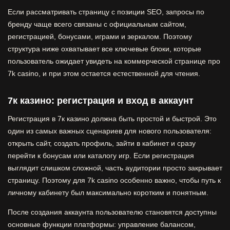
Если рассматривать страницу с позиции SEO, запросы по
бренду чаще всего связаны с официальным сайтом,
регистрацией, бонусами, играми и зеркалом. Поэтому
структура ниже охватывает все ключевые блоки, которые
пользователь ожидает увидеть на коммерческой странице про
7k casino, и при этом остается естественной для чтения.
7к казино: регистрация и вход в аккаунт
Регистрация в 7к казино должна быть простой и быстрой. Это
один из самых важных сценариев для нового пользователя:
открыть сайт, создать профиль, зайти в кабинет и сразу
перейти к бонусам или каталогу игр. Если регистрация
выглядит слишком сложной, часть аудитории просто закрывает
страницу. Поэтому для 7k casino особенно важно, чтобы путь к
личному кабинету был максимально коротким и понятным.
После создания аккаунта пользователю становятся доступны
основные функции платформы: управление балансом,