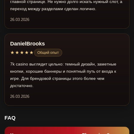
главной странице. Не нужно долго искать нужный слот, а
переход между разделами сделан логично.
26.03.2026
DanielBrooks
★★★★★
Общий опыт
7k casino выглядит цельно: темный дизайн, заметные
кнопки, хорошие баннеры и понятный путь от входа к
игре. Для брендовой страницы этого более чем
достаточно.
26.03.2026
FAQ