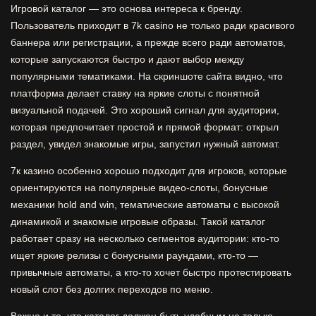
Игровой каталог — это основа интереса к бренду.
Пользователь приходит в 7k casino не только ради красивого
баннера или регистрации, а прежде всего ради автоматов,
которые запускаются быстро и дают выбор между
популярными тематиками. На скриншоте сайта видно, что
платформа делает ставку на яркие слоты с понятной
визуальной подачей. Это хороший сигнал для аудитории,
которая предпочитает простой и прямой формат: открыл
раздел, увидел знакомые игры, запустил нужный автомат.
7к казино особенно хорошо подходит для игроков, которые
ориентируются на популярные видео-слоты, бонусные
механики hold and win, тематические автоматы с высокой
динамикой и знакомые игровые образы. Такой каталог
работает сразу на несколько сегментов аудитории: кто-то
ищет яркие релизы с бонусными раундами, кто-то —
привычные автоматы, а кто-то хочет быстро протестировать
новый слот без долгих переходов по меню.