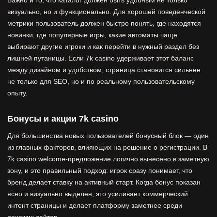
Важно и то, что каталог должен быть удобным не только
визуально, но и функционально. Для хорошей поведенческой
метрики пользователь должен быстро понять, где находятся
новинки, где популярные игры, какие автоматы чаще
выбирают другие игроки и как перейти в нужный раздел без
лишней путаницы. Если 7k casino удерживает этот баланс
между дизайном и удобством, страница становится сильнее
не только для SEO, но и по реальному пользовательскому
опыту.
Бонусы и акции 7k casino
Для большинства новых пользователей бонусный блок — один
из главных факторов, влияющих на решение о регистрации. В
7k casino welcome-предложение логично вынесено в заметную
зону, и это правильный подход: игрок сразу понимает, что
бренд делает ставку на активный старт. Когда бонус показан
ясно и визуально выделен, это усиливает коммерческий
интент страницы и делает платформу заметнее среди