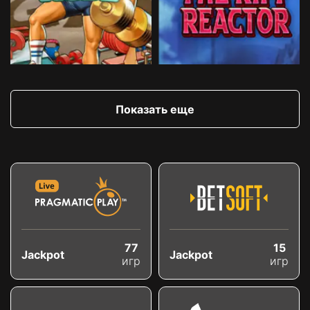
Показать еще
77
15
Jackpot
Jackpot
игр
игр