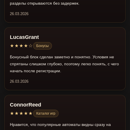
разделы открываются без задержек.
26.03.2026
LucasGrant
★★★★☆
Бонусы
Бонусный блок сделан заметно и понятно. Условия не
спрятаны слишком глубоко, поэтому легко понять, с чего
начать после регистрации.
26.03.2026
ConnorReed
★★★★★
Каталог игр
Нравится, что популярные автоматы видны сразу на