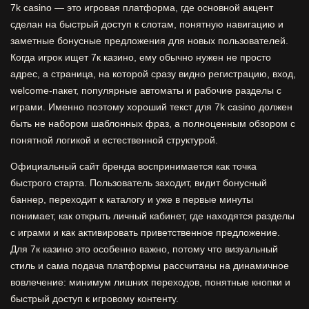
7k casino — это игровая платформа, где основной акцент
сделан на быстрый доступ к слотам, понятную навигацию и
заметные бонусные предложения для новых пользователей.
Когда игрок ищет 7к казино, ему обычно нужен не просто
адрес, а страница, на которой сразу видно регистрацию, вход,
welcome-пакет, популярные автоматы и рабочие разделы с
играми. Именно поэтому хороший текст для 7k casino должен
быть не набором шаблонных фраз, а полноценным обзором с
понятной логикой и естественной структурой.
Официальный сайт бренда воспринимается как точка
быстрого старта. Пользователь заходит, видит бонусный
баннер, переходит к каталогу и уже в первые минуты
понимает, как открыть личный кабинет, где находятся разделы
с играми и как активировать приветственное предложение.
Для 7к казино это особенно важно, потому что визуальный
стиль и сама подача платформы рассчитаны на динамичное
вовлечение: минимум лишних переходов, понятные кнопки и
быстрый доступ к игровому контенту.