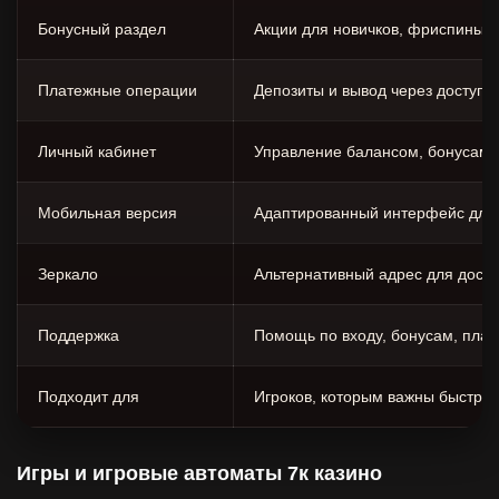
Бонусный раздел
Акции для новичков, фриспины,
Платежные операции
Депозиты и вывод через доступн
Личный кабинет
Управление балансом, бонусами
Мобильная версия
Адаптированный интерфейс для
Зеркало
Альтернативный адрес для дост
Поддержка
Помощь по входу, бонусам, плат
Подходит для
Игроков, которым важны быстрый
Игры и игровые автоматы 7к казино