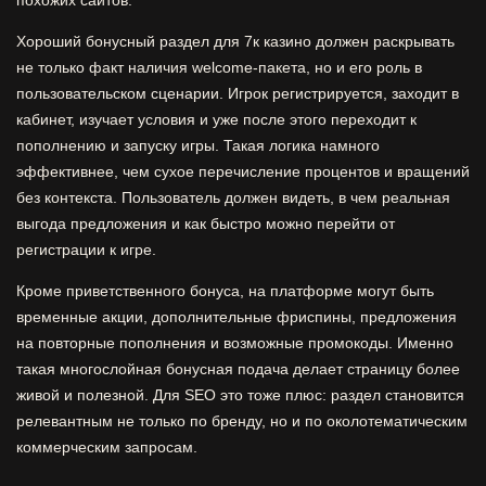
похожих сайтов.
Хороший бонусный раздел для 7к казино должен раскрывать
не только факт наличия welcome-пакета, но и его роль в
пользовательском сценарии. Игрок регистрируется, заходит в
кабинет, изучает условия и уже после этого переходит к
пополнению и запуску игры. Такая логика намного
эффективнее, чем сухое перечисление процентов и вращений
без контекста. Пользователь должен видеть, в чем реальная
выгода предложения и как быстро можно перейти от
регистрации к игре.
Кроме приветственного бонуса, на платформе могут быть
временные акции, дополнительные фриспины, предложения
на повторные пополнения и возможные промокоды. Именно
такая многослойная бонусная подача делает страницу более
живой и полезной. Для SEO это тоже плюс: раздел становится
релевантным не только по бренду, но и по околотематическим
коммерческим запросам.