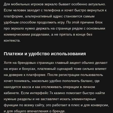
Для мобильных игроков зеркало бывает особенно актуально.
Если человек заходит с телефона и хочет быстро вернуться к
платформе, альтернативный адрес становится самым
удобным способом продолжить игру. По этой причине блок
про зеркало нужно держать на странице рядом с основными
коммерческими разделами, а не прятать в конце без
контекста.
Платежи и удобство использования
Хотя на брендовых страницах главный акцент обычно делают
на играх и бонусах, платежный сценарий тоже сильно влияет
на доверие к платформе. После регистрации пользователь
хочет понимать, насколько удобно пополнить баланс, где
находится касса и как отслеживать операции в личном
кабинете. Если интерфейс 7к казино помогает быстро найти
нужные разделы и не заставляет искать элементарные
функции по всему сайту, это работает в плюс и для конверсии,
и для общего впечатления о бренде.