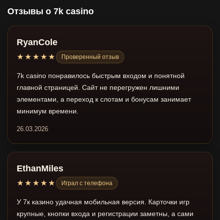
Отзывы о 7k casino
RyanCole
★★★★★
Проверенный отзыв
7k casino понравилось быстрым входом и понятной
главной страницей. Сайт не перегружен лишними
элементами, а переход к слотам и бонусам занимает
минимум времени.
26.03.2026
EthanMiles
★★★★★
Играл с телефона
У 7к казино удачная мобильная версия. Карточки игр
крупные, кнопки входа и регистрации заметны, а сами