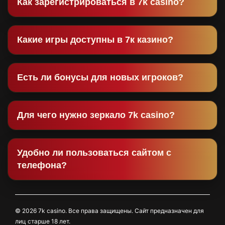
Как зарегистрироваться в 7k casino?
Какие игры доступны в 7к казино?
Есть ли бонусы для новых игроков?
Для чего нужно зеркало 7k casino?
Удобно ли пользоваться сайтом с
телефона?
© 2026 7k casino. Все права защищены. Сайт предназначен для
лиц старше 18 лет.