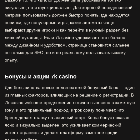
Важно и то, что каталог должен быть удобным не только
визуально, но и функционально. Для хорошей поведенческой
метрики пользователь должен быстро понять, где находятся
новинки, где популярные игры, какие автоматы чаще
выбирают другие игроки и как перейти в нужный раздел без
лишней путаницы. Если 7k casino удерживает этот баланс
между дизайном и удобством, страница становится сильнее
не только для SEO, но и по реальному пользовательскому
опыту.
Бонусы и акции 7k casino
Для большинства новых пользователей бонусный блок — один
из главных факторов, влияющих на решение о регистрации. В
7k casino welcome-предложение логично вынесено в заметную
зону, и это правильный подход: игрок сразу понимает, что
бренд делает ставку на активный старт. Когда бонус показан
ясно и визуально выделен, это усиливает коммерческий
интент страницы и делает платформу заметнее среди