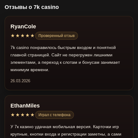
Отзывы о 7k casino
RyanCole
★★★★★
Проверенный отзыв
7k casino понравилось быстрым входом и понятной
главной страницей. Сайт не перегружен лишними
элементами, а переход к слотам и бонусам занимает
минимум времени.
26.03.2026
EthanMiles
★★★★★
Играл с телефона
У 7к казино удачная мобильная версия. Карточки игр
крупные, кнопки входа и регистрации заметны, а сами