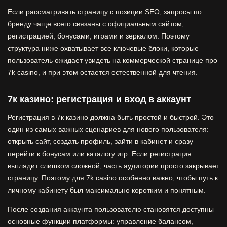
Если рассматривать страницу с позиции SEO, запросы по
бренду чаще всего связаны с официальным сайтом,
регистрацией, бонусами, играми и зеркалом. Поэтому
структура ниже охватывает все ключевые блоки, которые
пользователь ожидает увидеть на коммерческой странице про
7k casino, и при этом остается естественной для чтения.
7к казино: регистрация и вход в аккаунт
Регистрация в 7к казино должна быть простой и быстрой. Это
один из самых важных сценариев для нового пользователя:
открыть сайт, создать профиль, зайти в кабинет и сразу
перейти к бонусам или каталогу игр. Если регистрация
выглядит слишком сложной, часть аудитории просто закрывает
страницу. Поэтому для 7k casino особенно важно, чтобы путь к
личному кабинету был максимально коротким и понятным.
После создания аккаунта пользователю становятся доступны
основные функции платформы: управление балансом,