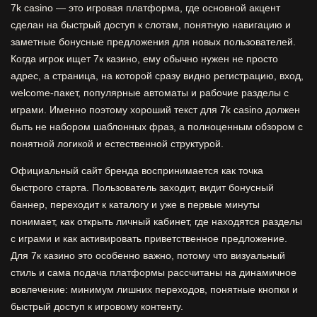
7k casino — это игровая платформа, где основной акцент
сделан на быстрый доступ к слотам, понятную навигацию и
заметные бонусные предложения для новых пользователей.
Когда игрок ищет 7к казино, ему обычно нужен не просто
адрес, а страница, на которой сразу видно регистрацию, вход,
welcome-пакет, популярные автоматы и рабочие разделы с
играми. Именно поэтому хороший текст для 7k casino должен
быть не набором шаблонных фраз, а полноценным обзором с
понятной логикой и естественной структурой.
Официальный сайт бренда воспринимается как точка
быстрого старта. Пользователь заходит, видит бонусный
баннер, переходит к каталогу и уже в первые минуты
понимает, как открыть личный кабинет, где находятся разделы
с играми и как активировать приветственное предложение.
Для 7к казино это особенно важно, потому что визуальный
стиль и сама подача платформы рассчитаны на динамичное
вовлечение: минимум лишних переходов, понятные кнопки и
быстрый доступ к игровому контенту.