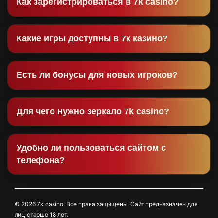
Как зарегистрироваться в 7k casino?
Какие игры доступны в 7к казино?
Есть ли бонусы для новых игроков?
Для чего нужно зеркало 7k casino?
Удобно ли пользоваться сайтом с
телефона?
© 2026 7k casino. Все права защищены. Сайт предназначен для
лиц старше 18 лет.