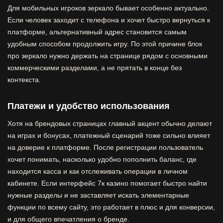
Для мобильных игроков зеркало бывает особенно актуально.
Если человек заходит с телефона и хочет быстро вернуться к
платформе, альтернативный адрес становится самым
удобным способом продолжить игру. По этой причине блок
про зеркало нужно держать на странице рядом с основными
коммерческими разделами, а не прятать в конце без
контекста.
Платежи и удобство использования
Хотя на брендовых страницах главный акцент обычно делают
на играх и бонусах, платежный сценарий тоже сильно влияет
на доверие к платформе. После регистрации пользователь
хочет понимать, насколько удобно пополнить баланс, где
находится касса и как отслеживать операции в личном
кабинете. Если интерфейс 7к казино помогает быстро найти
нужные разделы и не заставляет искать элементарные
функции по всему сайту, это работает в плюс и для конверсии,
и для общего впечатления о бренде.