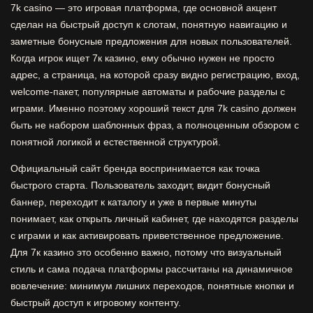
7k casino — это игровая платформа, где основной акцент
сделан на быстрый доступ к слотам, понятную навигацию и
заметные бонусные предложения для новых пользователей.
Когда игрок ищет 7к казино, ему обычно нужен не просто
адрес, а страница, на которой сразу видно регистрацию, вход,
welcome-пакет, популярные автоматы и рабочие разделы с
играми. Именно поэтому хороший текст для 7k casino должен
быть не набором шаблонных фраз, а полноценным обзором с
понятной логикой и естественной структурой.
Официальный сайт бренда воспринимается как точка
быстрого старта. Пользователь заходит, видит бонусный
баннер, переходит к каталогу и уже в первые минуты
понимает, как открыть личный кабинет, где находятся разделы
с играми и как активировать приветственное предложение.
Для 7к казино это особенно важно, потому что визуальный
стиль и сама подача платформы рассчитаны на динамичное
вовлечение: минимум лишних переходов, понятные кнопки и
быстрый доступ к игровому контенту.