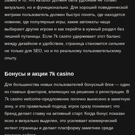
Важно и то, что каталог должен быть удобным не только
визуально, но и функционально. Для хорошей поведенческой
метрики пользователь должен быстро понять, где находятся
новинки, где популярные игры, какие автоматы чаще
выбирают другие игроки и как перейти в нужный раздел без
лишней путаницы. Если 7k casino удерживает этот баланс
между дизайном и удобством, страница становится сильнее
не только для SEO, но и по реальному пользовательскому
опыту.
Бонусы и акции 7k casino
Для большинства новых пользователей бонусный блок — один
из главных факторов, влияющих на решение о регистрации. В
7k casino welcome-предложение логично вынесено в заметную
зону, и это правильный подход: игрок сразу понимает, что
бренд делает ставку на активный старт. Когда бонус показан
ясно и визуально выделен, это усиливает коммерческий
интент страницы и делает платформу заметнее среди