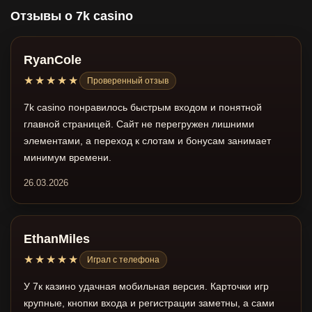
Отзывы о 7k casino
RyanCole
★★★★★
Проверенный отзыв
7k casino понравилось быстрым входом и понятной
главной страницей. Сайт не перегружен лишними
элементами, а переход к слотам и бонусам занимает
минимум времени.
26.03.2026
EthanMiles
★★★★★
Играл с телефона
У 7к казино удачная мобильная версия. Карточки игр
крупные, кнопки входа и регистрации заметны, а сами