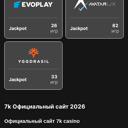
26
82
Jackpot
Jackpot
игр
игр
33
Jackpot
игр
7k Официальный сайт 2026
Официальный сайт 7k casino