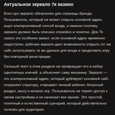
Актуальное зеркало 7к казино
Блок про зеркало обязателен для страницы бренда.
Пользователь, который не может открыть основной адрес,
ищет альтернативный способ входа, и именно поэтому
зеркало должно быть описано спокойно и понятно. Для 7k
casino это особенно важно: если основной адрес временно
недоступен, рабочее зеркало дает возможность открыть тот же
сайт, использовать те же данные для входа и продолжить игру
без повторной регистрации.
Сильный текст в этом разделе не превращает его в набор
однотипных ключей, а объясняет саму механику. Зеркало —
это альтернативный адрес, который дублирует основной сайт,
сохраняет структуру, открывает личный кабинет, бонусный
раздел, кассу и каталог игр. Пользователь не теряет доступ к
своим настройкам и не начинает все заново. Это простой,
понятный и естественный сценарий, который действительно
полезен для аудитории.