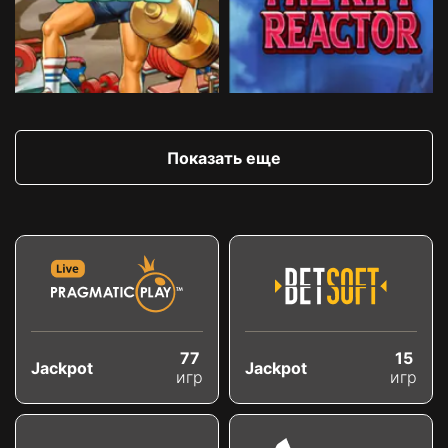
Показать еще
77
15
Jackpot
Jackpot
игр
игр