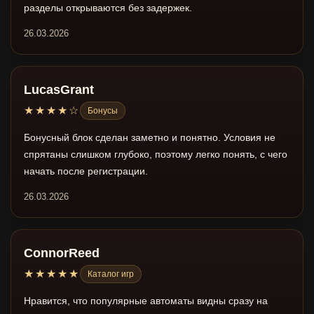
разделы открываются без задержек.
26.03.2026
LucasGrant
★★★★☆
Бонусы
Бонусный блок сделан заметно и понятно. Условия не
спрятаны слишком глубоко, поэтому легко понять, с чего
начать после регистрации.
26.03.2026
ConnorReed
★★★★★
Каталог игр
Нравится, что популярные автоматы видны сразу на