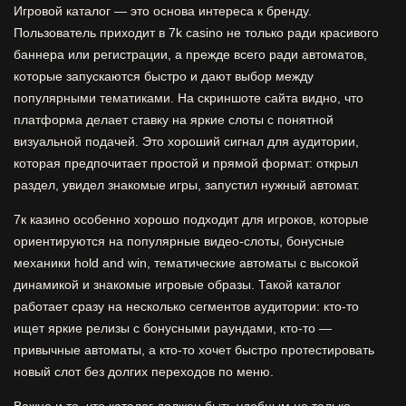
Игровой каталог — это основа интереса к бренду.
Пользователь приходит в 7k casino не только ради красивого
баннера или регистрации, а прежде всего ради автоматов,
которые запускаются быстро и дают выбор между
популярными тематиками. На скриншоте сайта видно, что
платформа делает ставку на яркие слоты с понятной
визуальной подачей. Это хороший сигнал для аудитории,
которая предпочитает простой и прямой формат: открыл
раздел, увидел знакомые игры, запустил нужный автомат.
7к казино особенно хорошо подходит для игроков, которые
ориентируются на популярные видео-слоты, бонусные
механики hold and win, тематические автоматы с высокой
динамикой и знакомые игровые образы. Такой каталог
работает сразу на несколько сегментов аудитории: кто-то
ищет яркие релизы с бонусными раундами, кто-то —
привычные автоматы, а кто-то хочет быстро протестировать
новый слот без долгих переходов по меню.