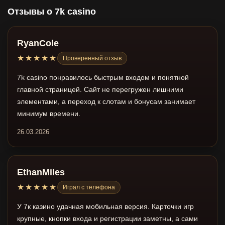
Отзывы о 7k casino
RyanCole
★★★★★
Проверенный отзыв
7k casino понравилось быстрым входом и понятной
главной страницей. Сайт не перегружен лишними
элементами, а переход к слотам и бонусам занимает
минимум времени.
26.03.2026
EthanMiles
★★★★★
Играл с телефона
У 7к казино удачная мобильная версия. Карточки игр
крупные, кнопки входа и регистрации заметны, а сами