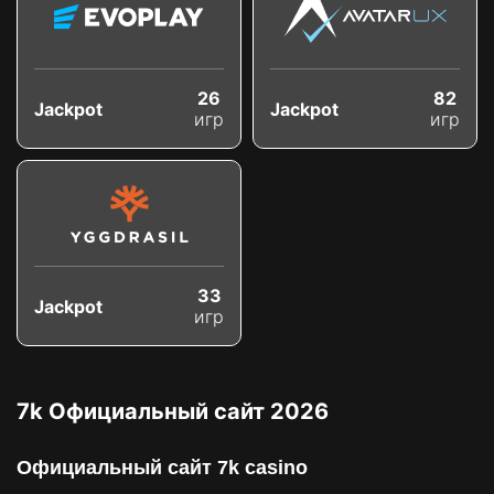
26
82
Jackpot
Jackpot
игр
игр
33
Jackpot
игр
7k Официальный сайт 2026
Официальный сайт 7k casino