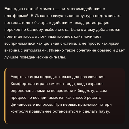
Еще один важный момент — ритм взаимодействия с
платформой. В 7k casino визуальная структура подталкивает
пользователя к быстрым действиям: вход, регистрация,
переход по баннеру, выбор слота. Если к этому добавляется
понятная касса и логичный кабинет, сайт начинает
восприниматься как цельная система, а не просто как яркая
витрина с автоматами. Именно такое сочетание обычно и дает
лучшие поведенческие сигналы.
Азартные игры подходят только для развлечения.
Комфортная игра возможна тогда, когда заранее
определены лимиты по времени и бюджету, а сам
процесс не воспринимается как способ решить
финансовые вопросы. При первых признаках потери
контроля правильнее остановиться и сделать паузу.