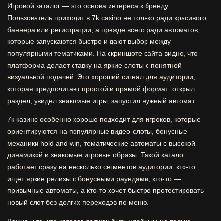
Игровой каталог — это основа интереса к бренду.
Пользователь приходит в 7k casino не только ради красивого
баннера или регистрации, а прежде всего ради автоматов,
которые запускаются быстро и дают выбор между
популярными тематиками. На скриншоте сайта видно, что
платформа делает ставку на яркие слоты с понятной
визуальной подачей. Это хороший сигнал для аудитории,
которая предпочитает простой и прямой формат: открыл
раздел, увидел знакомые игры, запустил нужный автомат.
7к казино особенно хорошо подходит для игроков, которые
ориентируются на популярные видео-слоты, бонусные
механики hold and win, тематические автоматы с высокой
динамикой и знакомые игровые образы. Такой каталог
работает сразу на несколько сегментов аудитории: кто-то
ищет яркие релизы с бонусными раундами, кто-то —
привычные автоматы, а кто-то хочет быстро протестировать
новый слот без долгих переходов по меню.