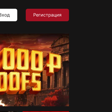
Вход
Регистрация