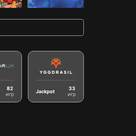
82
33
Jackpot
игр
игр