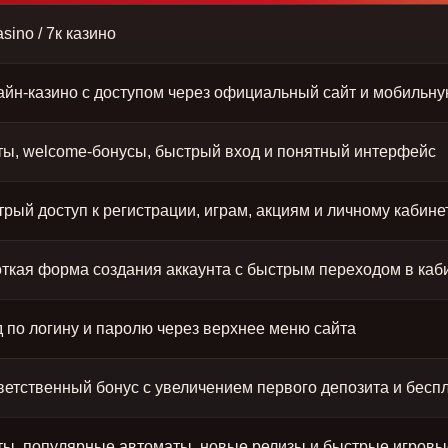
asino / 7к казино
йн-казино с доступом через официальный сайт и мобильн
ы, welcome-бонусы, быстрый вход и понятный интерфейс
рый доступ к регистрации, играм, акциям и личному кабине
ткая форма создания аккаунта с быстрым переходом в каб
 по логину и паролю через верхнее меню сайта
етственный бонус с увеличением первого депозита и бес
ты, популярные автоматы, новые релизы и быстрые игров