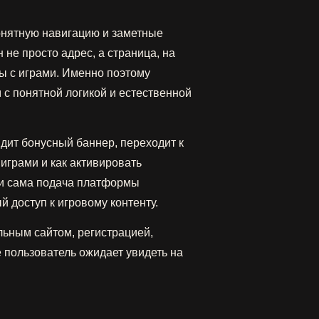
понятную навигацию и заметные
не просто адрес, а страница, на
лы с играми. Именно поэтому
 с понятной логикой и естественной
идит бонусный баннер, переходит к
 играми и как активировать
ь и сама подача платформы
 доступ к игровому контенту.
льным сайтом, регистрацией,
 пользователь ожидает увидеть на