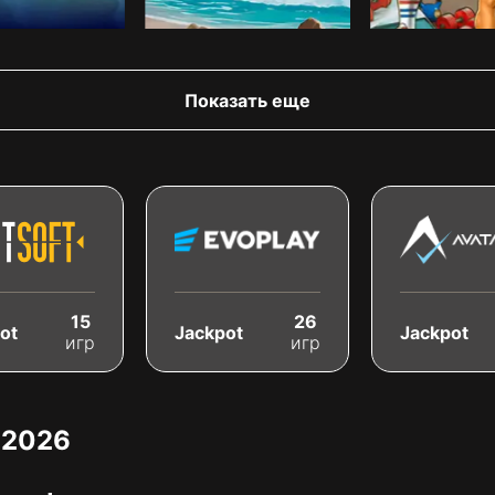
Показать еще
15
26
ot
Jackpot
Jackpot
игр
игр
 2026