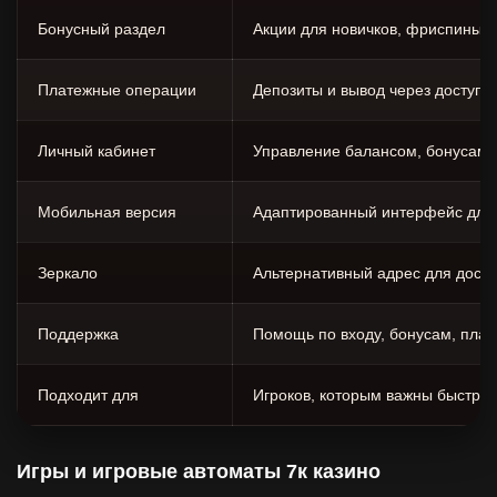
Бонусный раздел
Акции для новичков, фриспины,
Платежные операции
Депозиты и вывод через доступн
Личный кабинет
Управление балансом, бонусами
Мобильная версия
Адаптированный интерфейс для
Зеркало
Альтернативный адрес для дост
Поддержка
Помощь по входу, бонусам, плат
Подходит для
Игроков, которым важны быстрый
Игры и игровые автоматы 7к казино