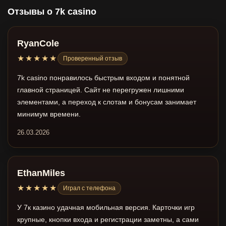
Отзывы о 7k casino
RyanCole
★★★★★
Проверенный отзыв
7k casino понравилось быстрым входом и понятной
главной страницей. Сайт не перегружен лишними
элементами, а переход к слотам и бонусам занимает
минимум времени.
26.03.2026
EthanMiles
★★★★★
Играл с телефона
У 7к казино удачная мобильная версия. Карточки игр
крупные, кнопки входа и регистрации заметны, а сами