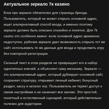
Актуальное зеркало 7к казино
Блок про зеркало обязателен для страницы бренда.
Пользователь, который не может открыть основной адрес,
ищет альтернативный способ входа, и именно поэтому
зеркало должно быть описано спокойно и понятно. Для 7k
casino это особенно важно: если основной адрес временно
недоступен, рабочее зеркало дает возможность открыть тот же
сайт, использовать те же данные для входа и продолжить игру
без повторной регистрации.
Сильный текст в этом разделе не превращает его в набор
однотипных ключей, а объясняет саму механику. Зеркало —
это альтернативный адрес, который дублирует основной сайт,
сохраняет структуру, открывает личный кабинет, бонусный
раздел, кассу и каталог игр. Пользователь не теряет доступ к
своим настройкам и не начинает все заново. Это простой,
понятный и естественный сценарий, который действительно
полезен для аудитории.