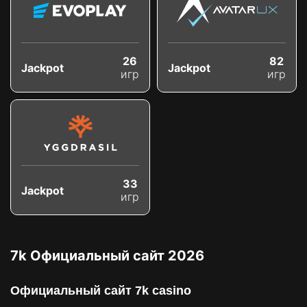
26
82
Jackpot
Jackpot
игр
игр
33
Jackpot
игр
7k Официальный сайт 2026
Официальный сайт 7k casino