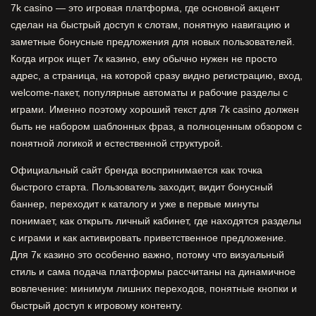
7k casino — это игровая платформа, где основной акцент
сделан на быстрый доступ к слотам, понятную навигацию и
заметные бонусные предложения для новых пользователей.
Когда игрок ищет 7к казино, ему обычно нужен не просто
адрес, а страница, на которой сразу видно регистрацию, вход,
welcome-пакет, популярные автоматы и рабочие разделы с
играми. Именно поэтому хороший текст для 7k casino должен
быть не набором шаблонных фраз, а полноценным обзором с
понятной логикой и естественной структурой.
Официальный сайт бренда воспринимается как точка
быстрого старта. Пользователь заходит, видит бонусный
баннер, переходит к каталогу и уже в первые минуты
понимает, как открыть личный кабинет, где находятся разделы
с играми и как активировать приветственное предложение.
Для 7к казино это особенно важно, потому что визуальный
стиль и сама подача платформы рассчитаны на динамичное
вовлечение: минимум лишних переходов, понятные кнопки и
быстрый доступ к игровому контенту.