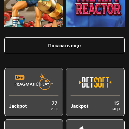
Показать еще
77
15
Jackpot
Jackpot
игр
игр