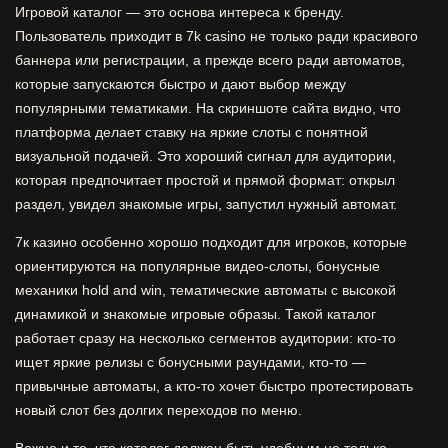
Игровой каталог — это основа интереса к бренду.
Пользователь приходит в 7k casino не только ради красивого
баннера или регистрации, а прежде всего ради автоматов,
которые запускаются быстро и дают выбор между
популярными тематиками. На скриншоте сайта видно, что
платформа делает ставку на яркие слоты с понятной
визуальной подачей. Это хороший сигнал для аудитории,
которая предпочитает простой и прямой формат: открыл
раздел, увидел знакомые игры, запустил нужный автомат.
7к казино особенно хорошо подходит для игроков, которые
ориентируются на популярные видео-слоты, бонусные
механики hold and win, тематические автоматы с высокой
динамикой и знакомые игровые образы. Такой каталог
работает сразу на несколько сегментов аудитории: кто-то
ищет яркие релизы с бонусными раундами, кто-то —
привычные автоматы, а кто-то хочет быстро протестировать
новый слот без долгих переходов по меню.